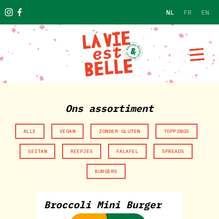
NL
FR
EN
Ons assortiment
ALLE
VEGAN
ZONDER GLUTEN
TOPPINGS
SEITAN
REEPJES
FALAFEL
SPREADS
BURGERS
Broccoli Mini Burger