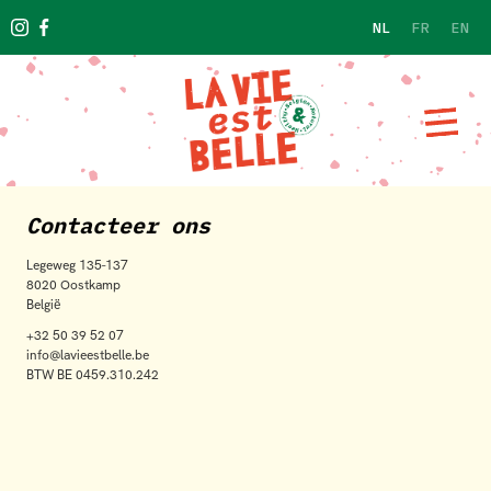
NL
FR
EN
Contacteer ons
Legeweg 135-137
8020 Oostkamp
België
+32 50 39 52 07
info@lavieestbelle.be
BTW BE 0459.310.242